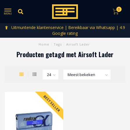
0
MENU
Uitmuntende klantenservice | Bereikbaar via Whatsapp | 4.9
Google rating
Home
/
Tags
/
Airsoft Lader
Producten getagd met Airsoft Lader
BESTSELLER