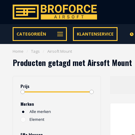
Let op onze speciale Facebook/Instagram aanbiedingen
CATEGORIEËN
KLANTENSERVICE
Home
/
Tags
/
Airsoft Mount
Producten getagd met Airsoft Mount
Prijs
Merken
Alle merken
Element
Effe kleuren