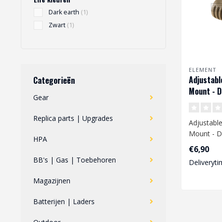
Dark earth
(1)
Zwart
(1)
ELEMENT
Adjustabl
Categorieën
Mount - D
Gear
Replica parts | Upgrades
Adjustable
Mount - D
HPA
Ø25.4 mm /
€6,90
BB's | Gas | Toebehoren
Deliveryti
Magazijnen
Batterijen | Laders