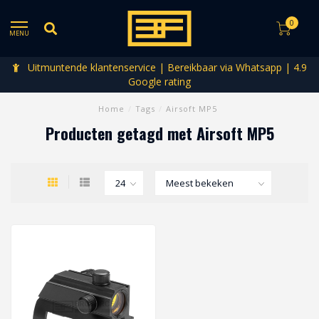
0
MENU
Uitmuntende klantenservice | Bereikbaar via Whatsapp | 4.9
Google rating
Home
/
Tags
/
Airsoft MP5
Producten getagd met Airsoft MP5