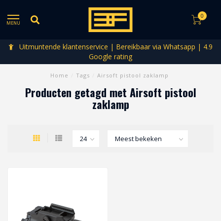
0
MENU
Uitmuntende klantenservice | Bereikbaar via Whatsapp | 4.9
Google rating
Home
/
Tags
/
Airsoft pistool zaklamp
Producten getagd met Airsoft pistool
zaklamp