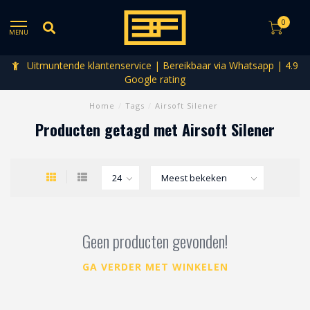
0
MENU
Uitmuntende klantenservice | Bereikbaar via Whatsapp | 4.9
Google rating
Home
/
Tags
/
Airsoft Silener
Producten getagd met Airsoft Silener
Geen producten gevonden!
GA VERDER MET WINKELEN