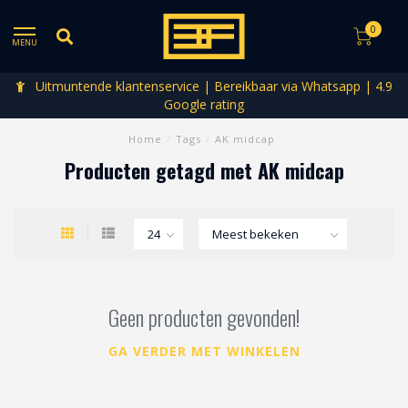
0
MENU
Uitmuntende klantenservice | Bereikbaar via Whatsapp | 4.9
Google rating
Home
/
Tags
/
AK midcap
Producten getagd met AK midcap
Geen producten gevonden!
GA VERDER MET WINKELEN