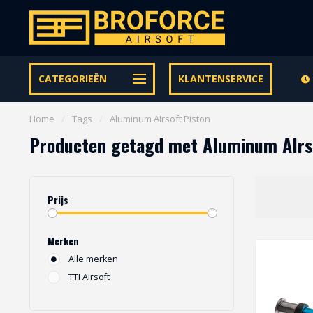
Let op onze speciale Facebook/Instagram aanbiedingen
CATEGORIEËN
KLANTENSERVICE
Home
/
Tags
/
Aluminum AIrsoft Piston
Producten getagd met Aluminum AIrs
Prijs
Merken
Alle merken
TTI Airsoft