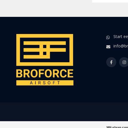
Start e
info@br
Wij slaan co