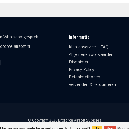
Informatie
en Whatsapp gesprek
oforce-airsoft.nl
Klantenservice | FAQ
Algemene voorwaarden
Disclaimer
Privacy Policy
Betaalmethoden
Verzenden & retourneren
© Copyright 2026 Broforce Airsoft Supplies
okies op om onze website te verbeteren. Is dat akkoord?
Ja
Nee
Meer o