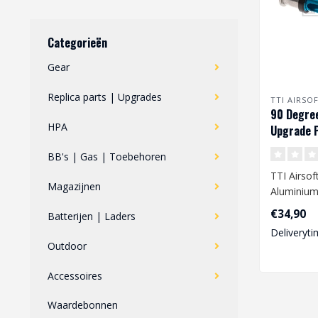
Categorieën
Gear
Replica parts | Upgrades
TTI AIRSO
90 Degre
HPA
Upgrade P
Tokyo Ma
BB's | Gas | Toebehoren
TTI Airsof
Magazijnen
Aluminium
voor Toky
€34,90
Batterijen | Laders
Deliveryti
Outdoor
Accessoires
Waardebonnen