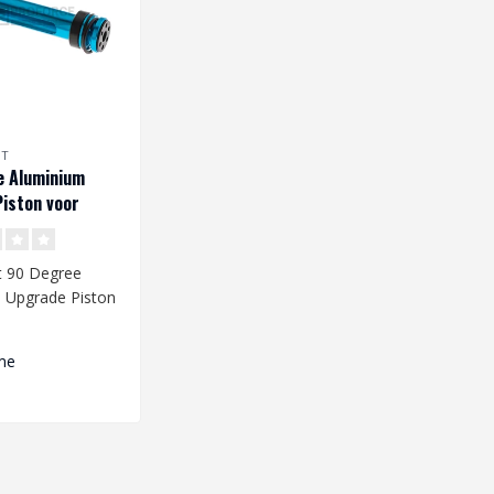
FT
e Aluminium
iston voor
rui VSR10
t 90 Degree
 Upgrade Piston
o Marui VSR10..
me