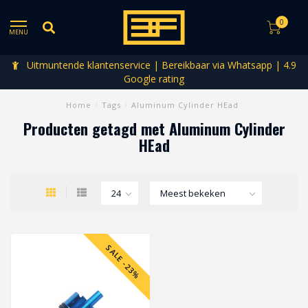
0
MENU
Uitmuntende klantenservice | Bereikbaar via Whatsapp | 4.9
Google rating
Home
/
Tags
/
Aluminum Cylinder HEad
Producten getagd met Aluminum Cylinder
HEad
SALE -23%