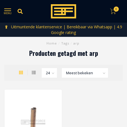
0
MENU
Uitmuntende klantenservice | Bereikbaar via Whatsapp | 4.9
Google rating
Home
/
Tags
/
arp
Producten getagd met arp