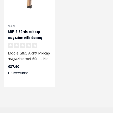
G&G
ARP 9 60rds midcap
magazine with dummy
rounds
Mooie G&G ARP9 Midcap
magazine met 60rds. Het
magzijn is gemaakt van
€37,90
een stevig ..
Deliverytime