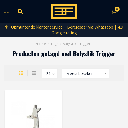
0
MENU
Uitmuntende klantenservice | Bereikbaar via Whatsapp | 4.9
Google rating
Home
/
Tags
/
Balystik Trigger
Producten getagd met Balystik Trigger