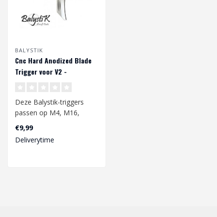
BALYSTIK
Cnc Hard Anodized Blade
Trigger voor V2 -
Aluminium
Deze Balystik-triggers
passen op M4, M16,
HK416, SCAR L, SCAR H
€9,99
AEG & HPA AEG & ..
Deliverytime