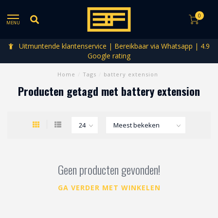
0
MENU
Uitmuntende klantenservice | Bereikbaar via Whatsapp | 4.9
Google rating
Home
/
Tags
/
battery extension
Producten getagd met battery extension
Geen producten gevonden!
GA VERDER MET WINKELEN