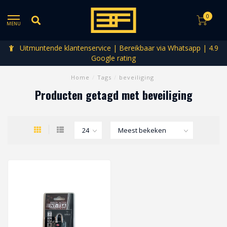
0
MENU
Uitmuntende klantenservice | Bereikbaar via Whatsapp | 4.9
Google rating
Home
/
Tags
/
beveiliging
Producten getagd met beveiliging