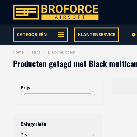
Let op onze speciale Facebook/Instagram aanbiedingen
CATEGORIEËN
KLANTENSERVICE
Home
/
Tags
/
Black multicam
Producten getagd met Black multica
Prijs
Categorieën
Gear