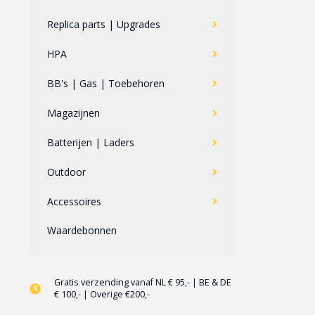
Replica parts | Upgrades
HPA
BB's | Gas | Toebehoren
Magazijnen
Batterijen | Laders
Outdoor
Accessoires
Waardebonnen
Gratis verzending vanaf NL € 95,- | BE & DE
€ 100,- | Overige €200,-