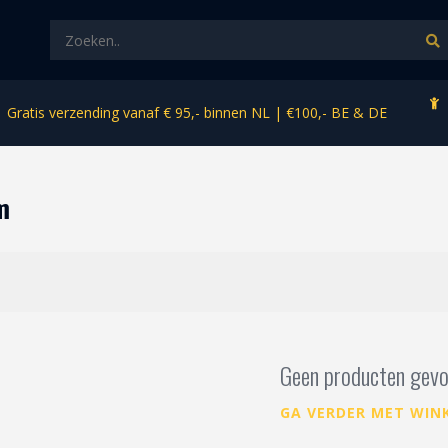
Gratis verzending vanaf € 95,- binnen NL | €100,- BE & DE
m
Geen producten gevo
GA VERDER MET WIN