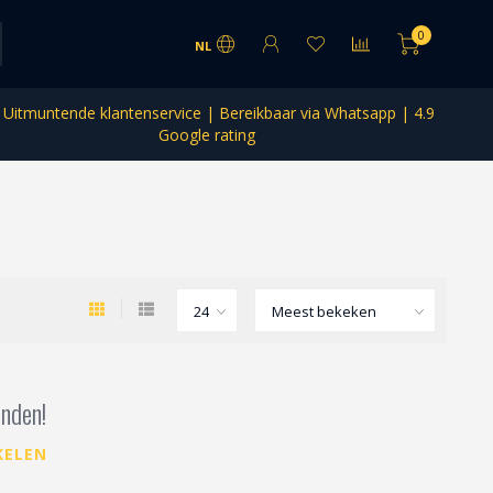
0
NL
Uitmuntende klantenservice | Bereikbaar via Whatsapp | 4.9
Google rating
nden!
KELEN