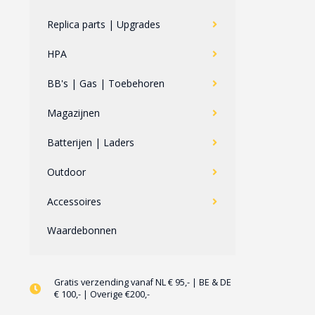
Replica parts | Upgrades
HPA
BB's | Gas | Toebehoren
Magazijnen
Batterijen | Laders
Outdoor
Accessoires
Waardebonnen
Gratis verzending vanaf NL € 95,- | BE & DE
€ 100,- | Overige €200,-