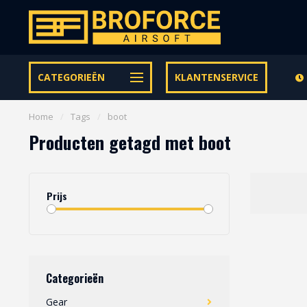
Let op onze speciale Facebook/Instagram aanbiedingen
CATEGORIEËN
KLANTENSERVICE
Home
/
Tags
/
boot
Producten getagd met boot
Prijs
Categorieën
Gear