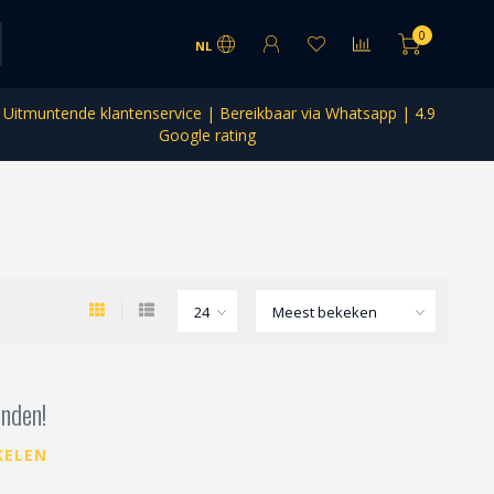
0
NL
Uitmuntende klantenservice | Bereikbaar via Whatsapp | 4.9
Google rating
nden!
KELEN