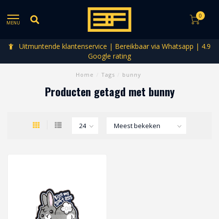
0
MENU
Uitmuntende klantenservice | Bereikbaar via Whatsapp | 4.9
Google rating
Home
/
Tags
/
bunny
Producten getagd met bunny