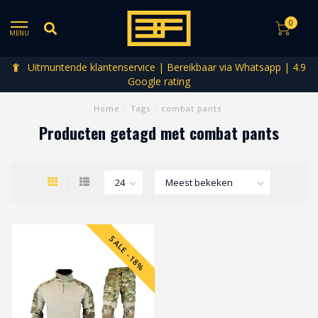
0
MENU
Uitmuntende klantenservice | Bereikbaar via Whatsapp | 4.9
Google rating
Home
/
Tags
/
combat pants
Producten getagd met combat pants
SALE -18%