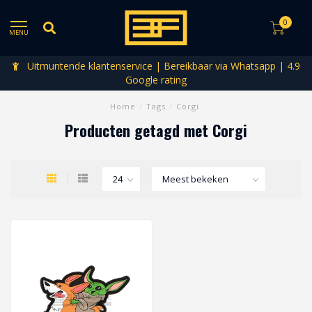
0
MENU
Uitmuntende klantenservice | Bereikbaar via Whatsapp | 4.9
Google rating
Home
/
Tags
/
Corgi
Producten getagd met Corgi