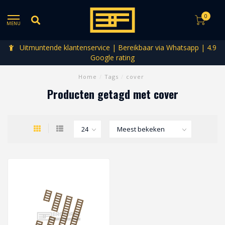
0
MENU
Uitmuntende klantenservice | Bereikbaar via Whatsapp | 4.9
Google rating
Home
/
Tags
/
cover
Producten getagd met cover