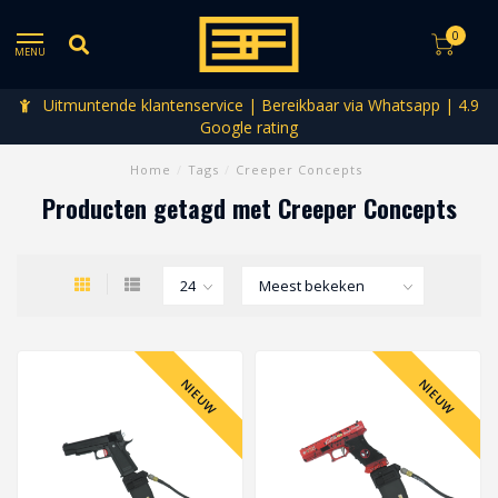
0
MENU
Uitmuntende klantenservice | Bereikbaar via Whatsapp | 4.9
Google rating
Home
/
Tags
/
Creeper Concepts
Producten getagd met Creeper Concepts
NIEUW
NIEUW