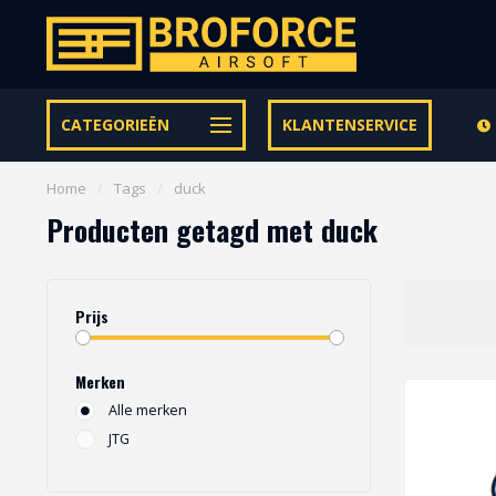
Let op onze speciale Facebook/Instagram aanbiedingen
CATEGORIEËN
KLANTENSERVICE
Home
/
Tags
/
duck
Producten getagd met duck
Prijs
Merken
Alle merken
JTG