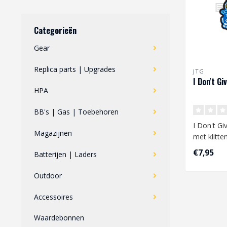
Categorieën
Gear
Replica parts | Upgrades
JTG
I Don't Gi
HPA
BB's | Gas | Toebehoren
I Don't Gi
Magazijnen
met klitte
€7,95
Batterijen | Laders
Afmetingen
Outdoor
Accessoires
Waardebonnen