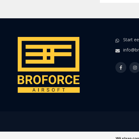
Start e
info@br
Wij slaan co