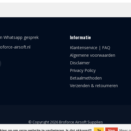
Informatie
en Whatsapp gesprek
oforce-airsoft.nl
Klantenservice | FAQ
Algemene voorwaarden
Disclaimer
Privacy Policy
Betaalmethoden
Verzenden & retourneren
© Copyright 2026 Broforce Airsoft Supplies
okies op om onze website te verbeteren. Is dat akkoord?
Ja
Nee
Meer o