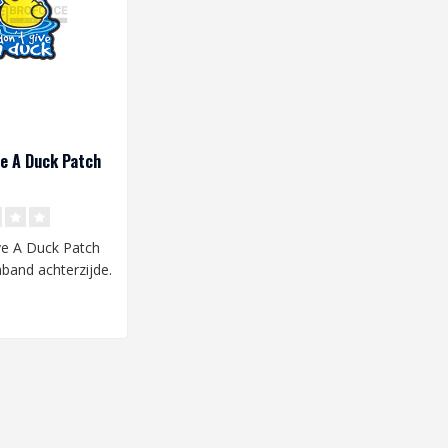
ve A Duck Patch
ve A Duck Patch
nband achterzijde.
: 65 x 75 m..