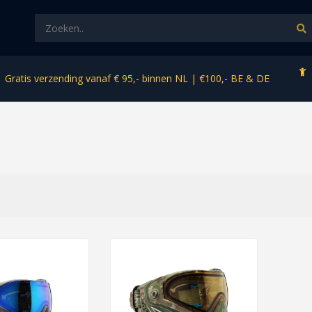
Gratis verzending vanaf € 95,- binnen NL | €100,- BE & DE