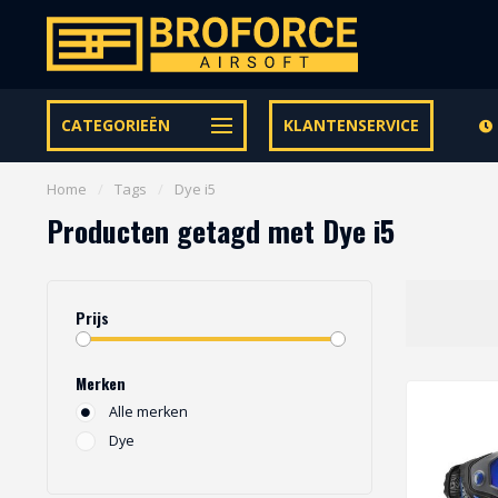
Let op onze speciale Facebook/Instagram aanbiedingen
CATEGORIEËN
KLANTENSERVICE
Home
/
Tags
/
Dye i5
Producten getagd met Dye i5
Prijs
Merken
Alle merken
Dye