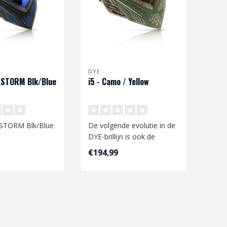
DYE
 STORM Blk/Blue
i5 - Camo / Yellow
 STORM Blk/Blue
De volgende evolutie in de
DYE-brillijn is ook de
volgende evolutie in
€194,99
e evolutie in de
airsoft-t..
n is ook d..