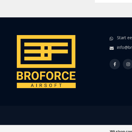
Start e
info@br
Wij slaan co