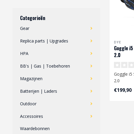
Categorieën
Gear
Replica parts | Upgrades
DYE
Goggle i5
HPA
2.0
BB's | Gas | Toebehoren
Goggle i5
Magazijnen
2.0
€199,90
Batterijen | Laders
De volgend
DYE-brillij
Outdoor
Accessoires
Waardebonnen