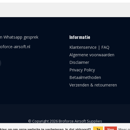
Informatie
en Whatsapp gesprek
oforce-airsoft.nl
Klantenservice | FAQ
Algemene voorwaarden
Disclaimer
Privacy Policy
Betaalmethoden
Verzenden & retourneren
© Copyright 2026 Broforce Airsoft Supplies
okies op om onze website te verbeteren. Is dat akkoord?
Ja
Nee
Meer o