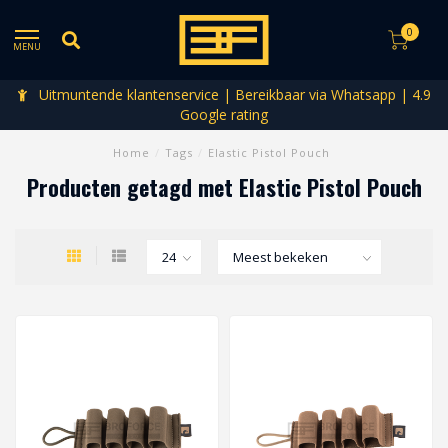
0
MENU
Uitmuntende klantenservice | Bereikbaar via Whatsapp | 4.9
Google rating
Home
/
Tags
/
Elastic Pistol Pouch
Producten getagd met Elastic Pistol Pouch