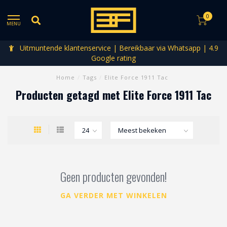
0
MENU
Uitmuntende klantenservice | Bereikbaar via Whatsapp | 4.9
Google rating
Home
/
Tags
/
Elite Force 1911 Tac
Producten getagd met Elite Force 1911 Tac
Geen producten gevonden!
GA VERDER MET WINKELEN