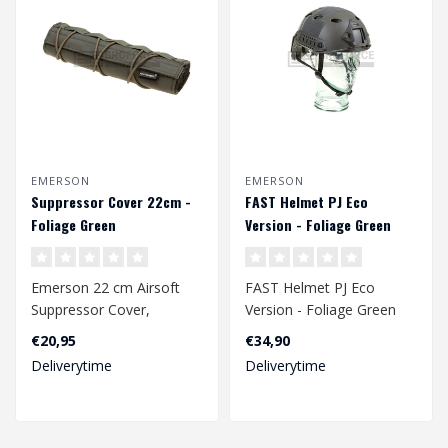
EMERSON
EMERSON
Suppressor Cover 22cm -
FAST Helmet PJ Eco
Foliage Green
Version - Foliage Green
Emerson 22 cm Airsoft
FAST Helmet PJ Eco
Suppressor Cover,
Version - Foliage Green
vervaardigd van 500D
Hoofdomtrek CA. 58 - 60
€20,95
€34,90
nylon stof. Het v..
cm..
Deliverytime
Deliverytime