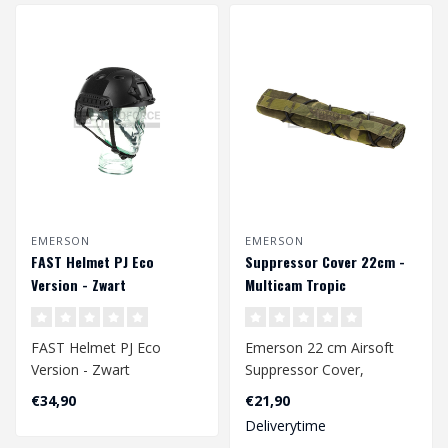
EMERSON
EMERSON
FAST Helmet PJ Eco
Suppressor Cover 22cm -
Version - Zwart
Multicam Tropic
FAST Helmet PJ Eco
Emerson 22 cm Airsoft
Version - Zwart
Suppressor Cover,
Hoofdomtrek CA. 58 - 60
vervaardigd van 500D
€34,90
€21,90
cm..
nylon stof. Het v..
Deliverytime