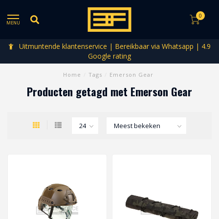
0
MENU
Uitmuntende klantenservice | Bereikbaar via Whatsapp | 4.9
Google rating
Home
/
Tags
/
Emerson Gear
Producten getagd met Emerson Gear