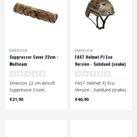
EMERSON
EMERSON
Suppressor Cover 22cm -
FAST Helmet PJ Eco
Multicam
Version - Subdued (snake)
Emerson 22 cm Airsoft
FAST Helmet PJ Eco
Suppressor Cover,
Version - Subdued (snake)
vervaardigd van 500D
Hoofdomtrek CA. 58 - 60
€21,90
€46,90
nylon stof. Het v..
cm..