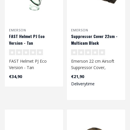
EMERSON
EMERSON
FAST Helmet PJ Eco
Suppressor Cover 22cm -
Version - Tan
Multicam Black
FAST Helmet PJ Eco
Emerson 22 cm Airsoft
Version - Tan
Suppressor Cover,
Hoofdomtrek CA. 58 - 60
vervaardigd van 500D
€34,90
€21,90
cm
nylon stof. Het v..
Deliverytime