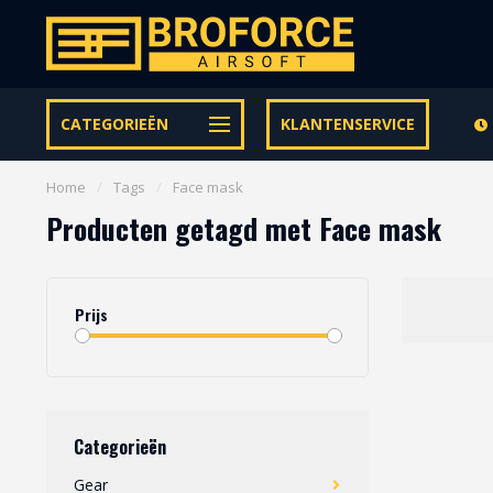
Let op onze speciale Facebook/Instagram aanbiedingen
CATEGORIEËN
KLANTENSERVICE
Home
/
Tags
/
Face mask
Producten getagd met Face mask
Prijs
Categorieën
Gear