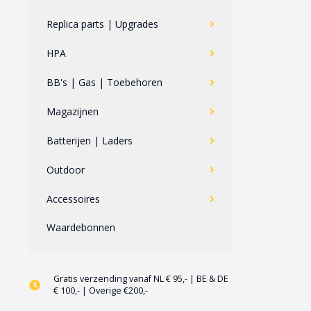
Replica parts | Upgrades
HPA
BB's | Gas | Toebehoren
Magazijnen
Batterijen | Laders
Outdoor
Accessoires
Waardebonnen
Gratis verzending vanaf NL € 95,- | BE & DE
€ 100,- | Overige €200,-