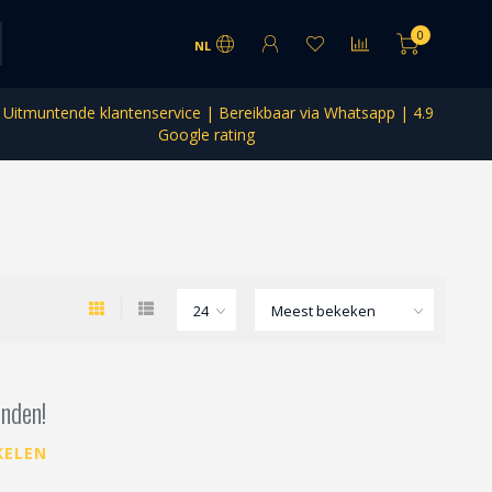
0
NL
Uitmuntende klantenservice | Bereikbaar via Whatsapp | 4.9
Google rating
nden!
KELEN