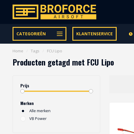
Let op onze speciale Facebook/Instagram aanbiedingen
CATEGORIEËN
KLANTENSERVICE
Home
/
Tags
/
FCU Lipo
Producten getagd met FCU Lipo
Prijs
Merken
Alle merken
VB Power