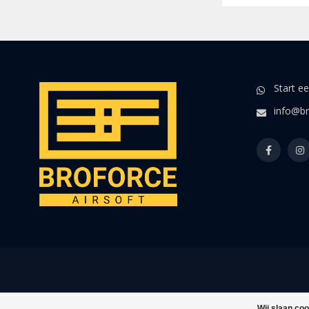
Start e
info@br
Wij slaan co