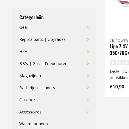
Categorieën
Gear
Replica parts | Upgrades
VB POWER
Lipo 7.4
HPA
35C/70C v
FCU
BB's | Gas | Toebehoren
Deze lipo 
Magazijnen
ontwikkel
van je Pol
€10,90
Batterijen | Laders
Spann..
Outdoor
Accessoires
Waardebonnen