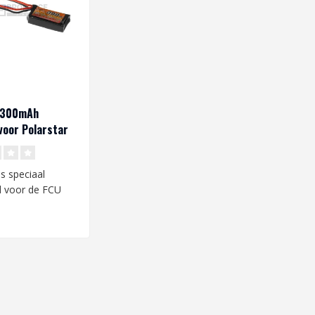
V 300mAh
oor Polarstar
is speciaal
d voor de FCU
arstar HPA unit.