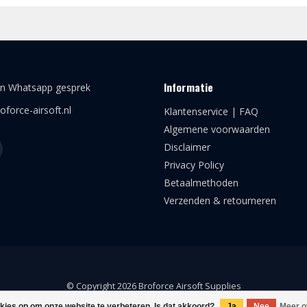
Informatie
en Whatsapp gesprek
oforce-airsoft.nl
Klantenservice | FAQ
Algemene voorwaarden
Disclaimer
Privacy Policy
Betaalmethoden
Verzenden & retourneren
© Copyright 2026 Broforce Airsoft Supplies
okies op om onze website te verbeteren. Is dat akkoord?
Ja
Nee
Meer o