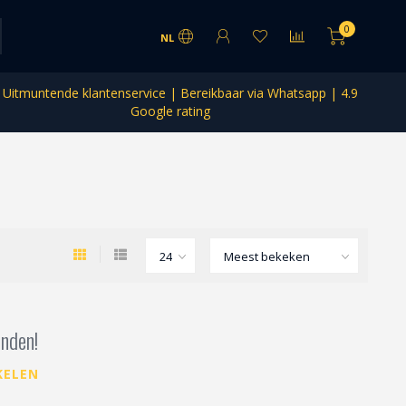
0
NL
Uitmuntende klantenservice | Bereikbaar via Whatsapp | 4.9
Google rating
nden!
KELEN