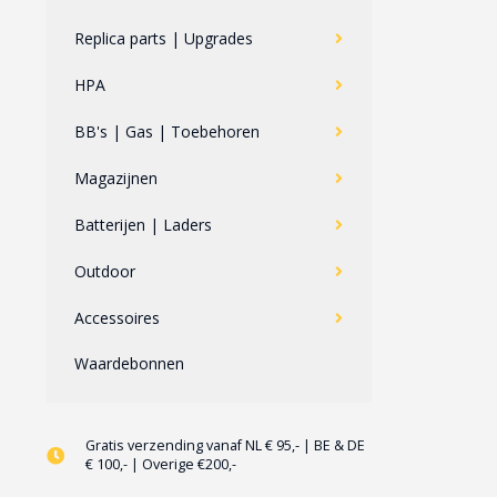
Replica parts | Upgrades
HPA
BB's | Gas | Toebehoren
Magazijnen
Batterijen | Laders
Outdoor
Accessoires
Waardebonnen
Gratis verzending vanaf NL € 95,- | BE & DE
€ 100,- | Overige €200,-