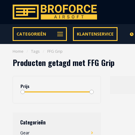
Let op onze speciale Facebook/Instagram aanbiedingen
CATEGORIEËN
KLANTENSERVICE
Home
/
Tags
/
FFG Grip
Producten getagd met FFG Grip
Prijs
Categorieën
Gear