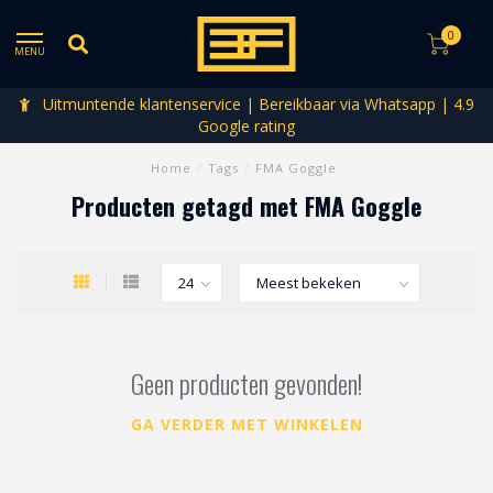
0
MENU
Uitmuntende klantenservice | Bereikbaar via Whatsapp | 4.9
Google rating
Home
/
Tags
/
FMA Goggle
Producten getagd met FMA Goggle
Geen producten gevonden!
GA VERDER MET WINKELEN