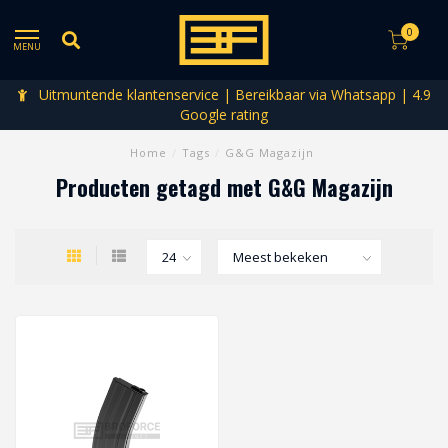
0
MENU
Uitmuntende klantenservice | Bereikbaar via Whatsapp | 4.9
Google rating
Home
/
Tags
/
G&G Magazijn
Producten getagd met G&G Magazijn