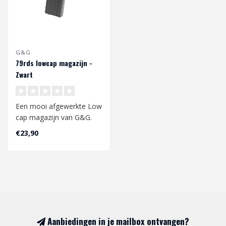
G&G
79rds lowcap magazijn -
Zwart
Een mooi afgewerkte Low
cap magazijn van G&G.
De G&G lowcap heeft een
€23,90
capaciteit..
Aanbiedingen in je mailbox ontvangen?