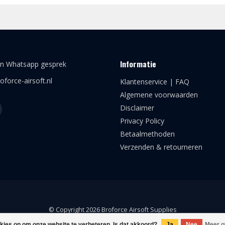
Informatie
en Whatsapp gesprek
oforce-airsoft.nl
Klantenservice | FAQ
Algemene voorwaarden
Disclaimer
Privacy Policy
Betaalmethoden
Verzenden & retourneren
© Copyright 2026 Broforce Airsoft Supplies
okies op om onze website te verbeteren. Is dat akkoord?
Ja
Nee
Meer o