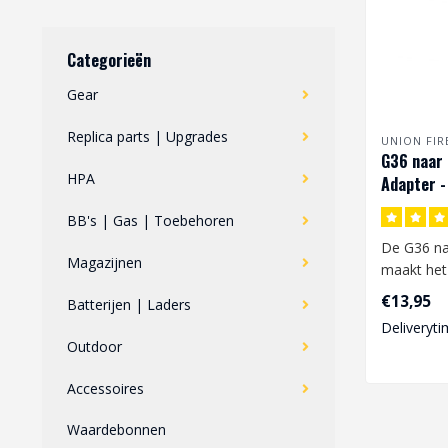
Categorieën
Gear
Replica parts | Upgrades
UNION FI
G36 naar
HPA
Adapter -
BB's | Gas | Toebehoren
De G36 na
Magazijnen
maakt het
veelgebru
€13,95
Batterijen | Laders
magazijnen
Deliveryti
Outdoor
Accessoires
Waardebonnen