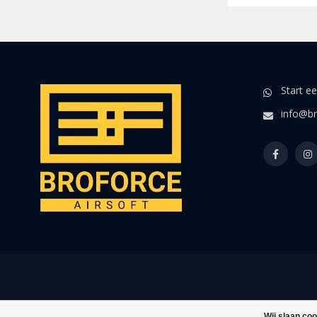
Start e
info@br
Wij slaan co