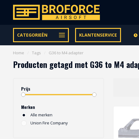
Let op onze speciale Facebook/Instagram aanbiedingen
CATEGORIEËN
KLANTENSERVICE
Home
/
Tags
/
G36 to M4 adapter
Producten getagd met G36 to M4 ada
Prijs
Merken
Alle merken
Union Fire Company