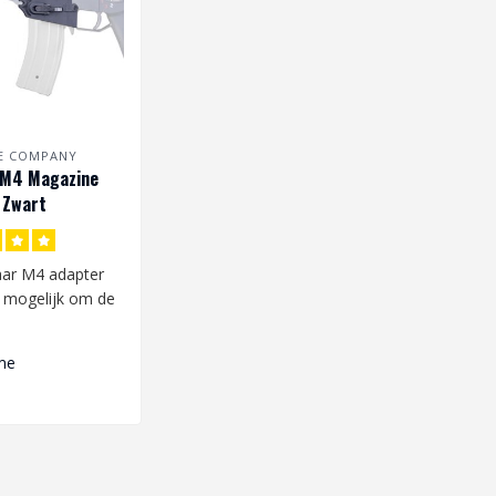
RE COMPANY
 M4 Magazine
 Zwart
ar M4 adapter
 mogelijk om de
ikte M4
 te g..
me