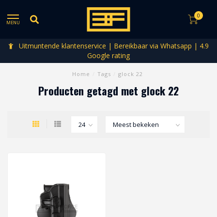
0
MENU
Uitmuntende klantenservice | Bereikbaar via Whatsapp | 4.9
Google rating
Home
/
Tags
/
glock 22
Producten getagd met glock 22