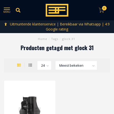
0
MENU
Uitmuntende klantenservice | Bereikbaar via Whatsapp | 4.9
Google rating
Home
/
Tags
/
glock 31
Producten getagd met glock 31