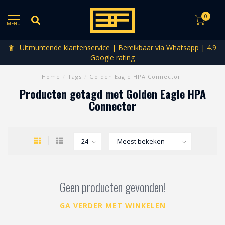
0
MENU
Uitmuntende klantenservice | Bereikbaar via Whatsapp | 4.9
Google rating
Home
/
Tags
/
Golden Eagle HPA Connector
Producten getagd met Golden Eagle HPA
Connector
Geen producten gevonden!
GA VERDER MET WINKELEN