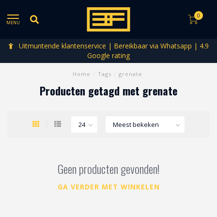
0
MENU
Uitmuntende klantenservice | Bereikbaar via Whatsapp | 4.9
Google rating
Home
/
Tags
/
grenate
Producten getagd met grenate
Geen producten gevonden!
GA VERDER MET WINKELEN