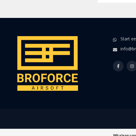
Start e
info@br
Wij slaan co