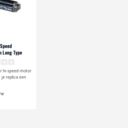
 Speed
n Long Type
r hi-speed motor
je replica een
beest. De hoge
me