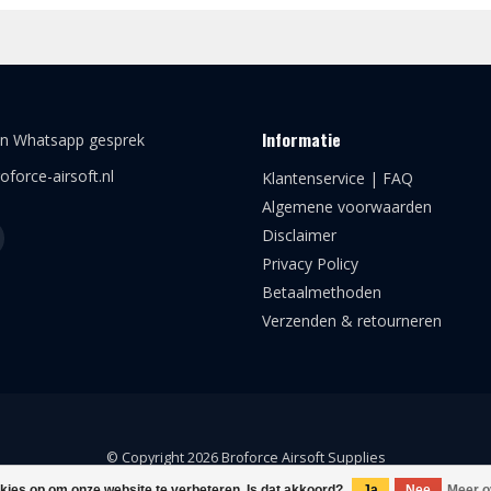
Informatie
en Whatsapp gesprek
oforce-airsoft.nl
Klantenservice | FAQ
Algemene voorwaarden
Disclaimer
Privacy Policy
Betaalmethoden
Verzenden & retourneren
© Copyright 2026 Broforce Airsoft Supplies
okies op om onze website te verbeteren. Is dat akkoord?
Ja
Nee
Meer o