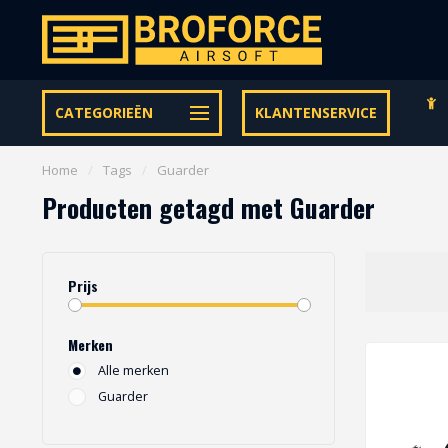
Gratis verzending vanaf € 95,- binnen NL | €100,- BE & DE
CATEGORIEËN
KLANTENSERVICE
Home
/
Tags
/
Guarder
Producten getagd met Guarder
Prijs
Merken
Alle merken
Guarder