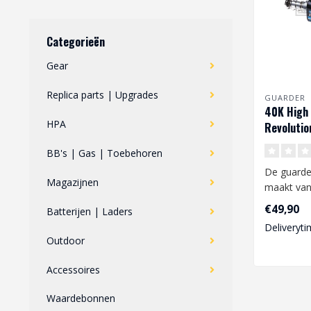
Categorieën
Gear
Replica parts | Upgrades
GUARDER
40K High
HPA
Revolutio
Motor
BB's | Gas | Toebehoren
De guarde
Magazijnen
maakt van 
snelheids
€49,90
Batterijen | Laders
kwali..
Deliveryti
Outdoor
Accessoires
Waardebonnen