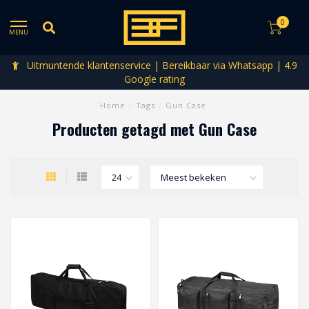
0
MENU
Uitmuntende klantenservice | Bereikbaar via Whatsapp | 4.9
Google rating
Home
/
Tags
/
Gun Case
Producten getagd met Gun Case