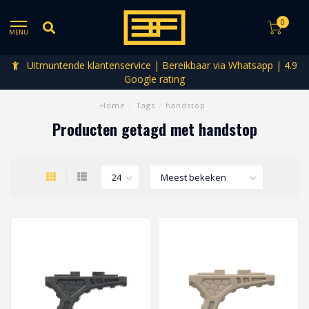
0
MENU
Uitmuntende klantenservice | Bereikbaar via Whatsapp | 4.9
Google rating
Home
/
Tags
/
handstop
Producten getagd met handstop