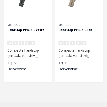
MGPCQB
MGPCQB
Handstop PPG-S - Zwart
Handstop PPG-S - Tan
Compacte handstop
Compacte handstop
gemaakt van stevig
gemaakt van stevig
polymer en is geschikt
polymer en is geschikt
€9,95
€9,95
voor zowel Keymod al..
voor zowel Keymod al..
Deliverytime
Deliverytime