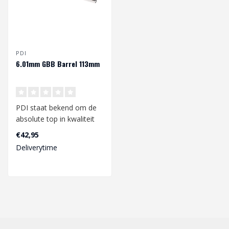
PDI
6.01mm GBB Barrel 113mm
PDI staat bekend om de
absolute top in kwaliteit
en performance. Zoek je
€42,95
een moo..
Deliverytime