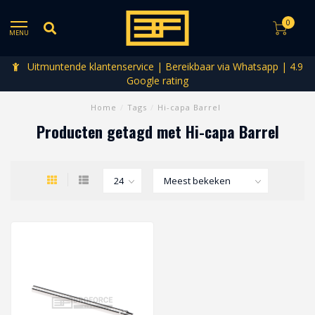
0
MENU
Uitmuntende klantenservice | Bereikbaar via Whatsapp | 4.9
Google rating
Home
/
Tags
/
Hi-capa Barrel
Producten getagd met Hi-capa Barrel