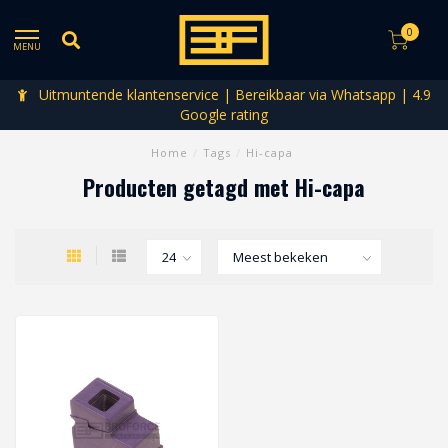
0
MENU
Uitmuntende klantenservice | Bereikbaar via Whatsapp | 4.9
Google rating
Home
/
Tags
/
Hi-capa
Producten getagd met Hi-capa