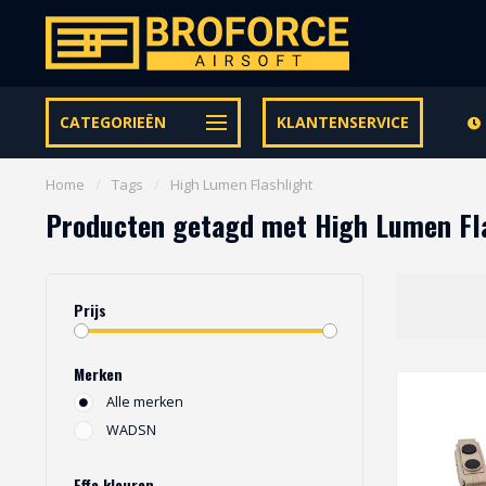
Let op onze speciale Facebook/Instagram aanbiedingen
CATEGORIEËN
KLANTENSERVICE
Home
/
Tags
/
High Lumen Flashlight
Producten getagd met High Lumen Fl
Prijs
Merken
Alle merken
WADSN
Effe kleuren