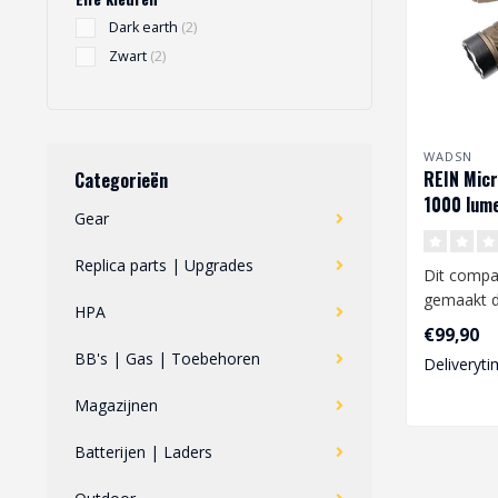
Dark earth
(2)
Zwart
(2)
WADSN
REIN Micr
Categorieën
1000 lume
Gear
Replica parts | Upgrades
Dit compa
gemaakt 
HPA
een uitste
€99,90
op uw ai..
BB's | Gas | Toebehoren
Deliveryti
Magazijnen
Batterijen | Laders