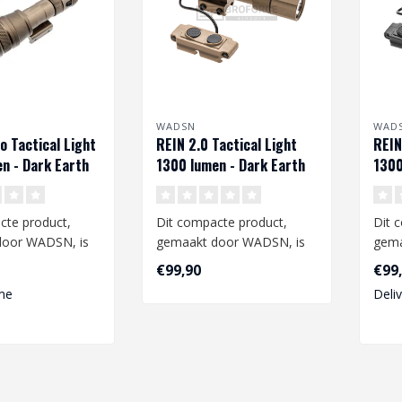
WADSN
WAD
o Tactical Light
REIN 2.0 Tactical Light
REIN
n - Dark Earth
1300 lumen - Dark Earth
1300
cte product,
Dit compacte product,
Dit 
door WADSN, is
gemaakt door WADSN, is
gema
kende aanvulling
een uitstekende aanvulling
een 
€99,90
€99
op uw ai..
op uw
me
Deli