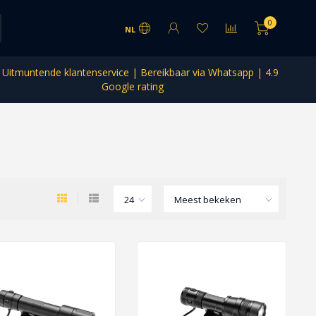
0
NL
Uitmuntende klantenservice | Bereikbaar via Whatsapp | 4.9
Google rating