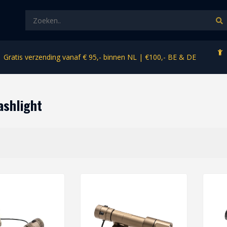
Gratis verzending vanaf € 95,- binnen NL | €100,- BE & DE
ashlight