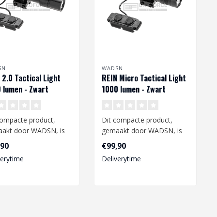
SN
WADSN
 2.0 Tactical Light
REIN Micro Tactical Light
 lumen - Zwart
1000 lumen - Zwart
compacte product,
Dit compacte product,
akt door WADSN, is
gemaakt door WADSN, is
uitstekende aanvulling
een uitstekende aanvulling
,90
€99,90
 ai..
op uw ai..
verytime
Deliverytime