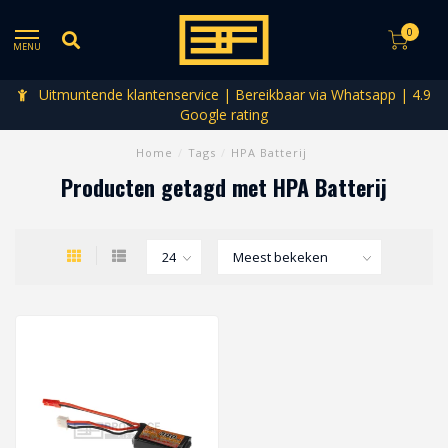
0
MENU
Uitmuntende klantenservice | Bereikbaar via Whatsapp | 4.9
Google rating
Home
/
Tags
/
HPA Batterij
Producten getagd met HPA Batterij