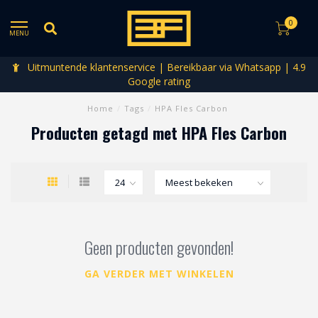
0
MENU
Uitmuntende klantenservice | Bereikbaar via Whatsapp | 4.9
Google rating
Home
/
Tags
/
HPA Fles Carbon
Producten getagd met HPA Fles Carbon
Geen producten gevonden!
GA VERDER MET WINKELEN