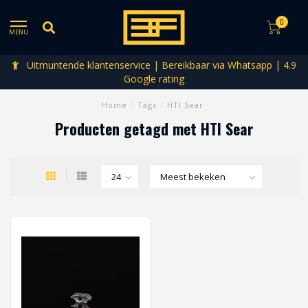
0
MENU
Uitmuntende klantenservice | Bereikbaar via Whatsapp | 4.9
Google rating
Home
/
Tags
/
HTI Sear
Producten getagd met HTI Sear