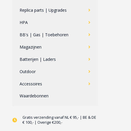
Replica parts | Upgrades
HPA
BB's | Gas | Toebehoren
Magazijnen
Batterijen | Laders
Outdoor
Accessoires
Waardebonnen
Gratis verzending vanaf NL € 95,- | BE & DE
€ 100,- | Overige €200,-