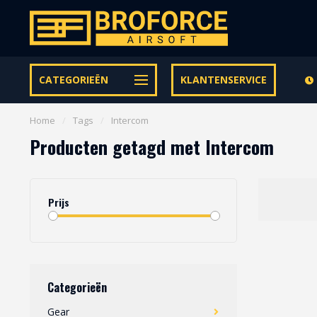
Let op onze speciale Facebook/Instagram aanbiedingen
CATEGORIEËN
KLANTENSERVICE
Home
/
Tags
/
Intercom
Producten getagd met Intercom
Prijs
Categorieën
Gear