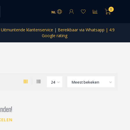
0
NL
Uitmuntende klantenservice | Bereikbaar via Whatsapp | 4.9
Google rating
nden!
KELEN