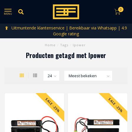
0
MENU
Uitmuntende klantenservice | Bereikbaar via Whatsapp | 4.9
Google rating
Home
/
Tags
/
Ipower
Producten getagd met Ipower
SALE -25%
SALE -25%