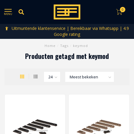
0
MENU
Uitmuntende klantenservice | Bereikbaar via Whatsapp | 4.9
Google rating
Home
/
Tags
/
keymod
Producten getagd met keymod