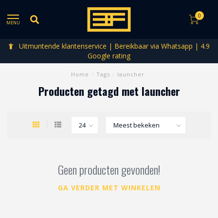
0
MENU
Uitmuntende klantenservice | Bereikbaar via Whatsapp | 4.9
Google rating
Home
/
Tags
/
launcher
Producten getagd met launcher
Geen producten gevonden!
GA VERDER MET WINKELEN