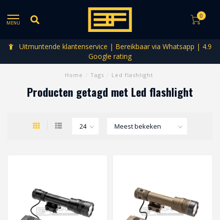
0
MENU
Uitmuntende klantenservice | Bereikbaar via Whatsapp | 4.9
Google rating
Home
/
Tags
/
Led flashlight
Producten getagd met Led flashlight