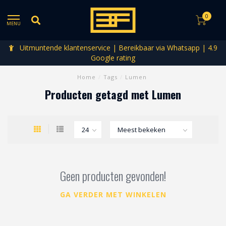
0
MENU
Uitmuntende klantenservice | Bereikbaar via Whatsapp | 4.9
Google rating
Home
/
Tags
/
Lumen
Producten getagd met Lumen
Geen producten gevonden!
GA VERDER MET WINKELEN