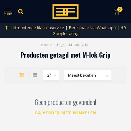
0
MENU
Uitmuntende klantenservice | Bereikbaar via Whatsapp | 4.9
Google rating
Home
/
Tags
/
M-lok Grip
Producten getagd met M-lok Grip
Geen producten gevonden!
GA VERDER MET WINKELEN